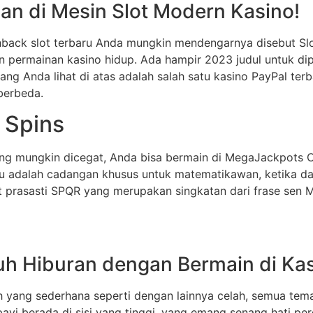
 di Mesin Slot Modern Kasino!
back slot terbaru Anda mungkin mendengarnya disebut Slo
n permainan kasino hidup. Ada hampir 2023 judul untuk dip
 yang Anda lihat di atas adalah salah satu kasino PayPal ter
berbeda.
 Spins
ang mungkin dicegat, Anda bisa bermain di MegaJackpots Cle
u adalah cadangan khusus untuk matematikawan, ketika da
t prasasti SPQR yang merupakan singkatan dari frase sen 
h Hiburan dengan Bermain di Kas
lah yang sederhana seperti dengan lainnya celah, semua te
 berada di sisi yang tinggi, yang emang senang hati pergi 