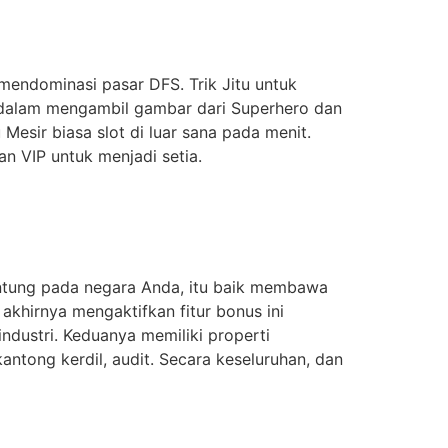
mendominasi pasar DFS. Trik Jitu untuk
 dalam mengambil gambar dari Superhero dan
sir biasa slot di luar sana pada menit.
an VIP untuk menjadi setia.
antung pada negara Anda, itu baik membawa
akhirnya mengaktifkan fitur bonus ini
industri. Keduanya memiliki properti
ntong kerdil, audit. Secara keseluruhan, dan