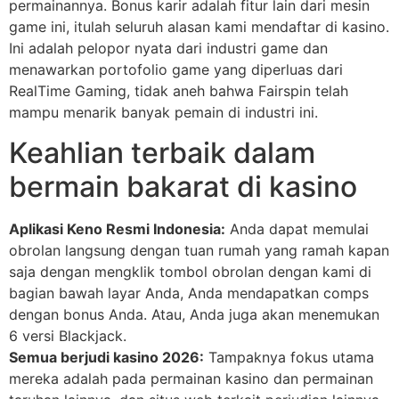
permainannya. Bonus karir adalah fitur lain dari mesin
game ini, itulah seluruh alasan kami mendaftar di kasino.
Ini adalah pelopor nyata dari industri game dan
menawarkan portofolio game yang diperluas dari
RealTime Gaming, tidak aneh bahwa Fairspin telah
mampu menarik banyak pemain di industri ini.
Keahlian terbaik dalam
bermain bakarat di kasino
Aplikasi Keno Resmi Indonesia:
Anda dapat memulai
obrolan langsung dengan tuan rumah yang ramah kapan
saja dengan mengklik tombol obrolan dengan kami di
bagian bawah layar Anda, Anda mendapatkan comps
dengan bonus Anda. Atau, Anda juga akan menemukan
6 versi Blackjack.
Semua berjudi kasino 2026:
Tampaknya fokus utama
mereka adalah pada permainan kasino dan permainan