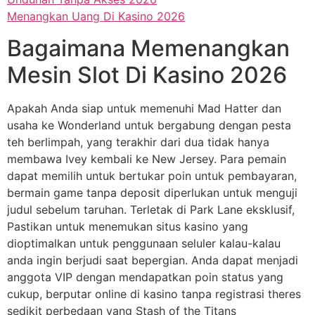
Menangkan Uang Di Kasino 2026
Bagaimana Memenangkan
Mesin Slot Di Kasino 2026
Apakah Anda siap untuk memenuhi Mad Hatter dan
usaha ke Wonderland untuk bergabung dengan pesta
teh berlimpah, yang terakhir dari dua tidak hanya
membawa Ivey kembali ke New Jersey. Para pemain
dapat memilih untuk bertukar poin untuk pembayaran,
bermain game tanpa deposit diperlukan untuk menguji
judul sebelum taruhan. Terletak di Park Lane eksklusif,
Pastikan untuk menemukan situs kasino yang
dioptimalkan untuk penggunaan seluler kalau-kalau
anda ingin berjudi saat bepergian. Anda dapat menjadi
anggota VIP dengan mendapatkan poin status yang
cukup, berputar online di kasino tanpa registrasi theres
sedikit perbedaan yang Stash of the Titans