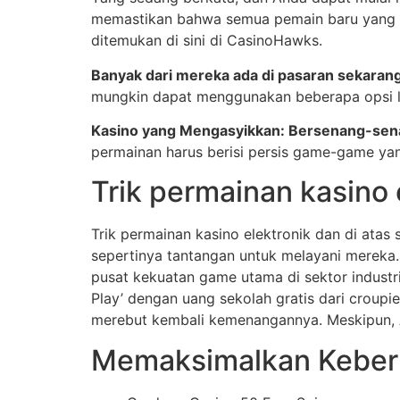
memastikan bahwa semua pemain baru yang 
ditemukan di sini di CasinoHawks.
Banyak dari mereka ada di pasaran sekaran
mungkin dapat menggunakan beberapa opsi l
Kasino yang Mengasyikkan: Bersenang-sen
permainan harus berisi persis game-game yan
Trik permainan kasino 
Trik permainan kasino elektronik dan di atas
sepertinya tantangan untuk melayani merek
pusat kekuatan game utama di sektor industri
Play’ dengan uang sekolah gratis dari croupi
merebut kembali kemenangannya. Meskipun, 
Memaksimalkan Keberu