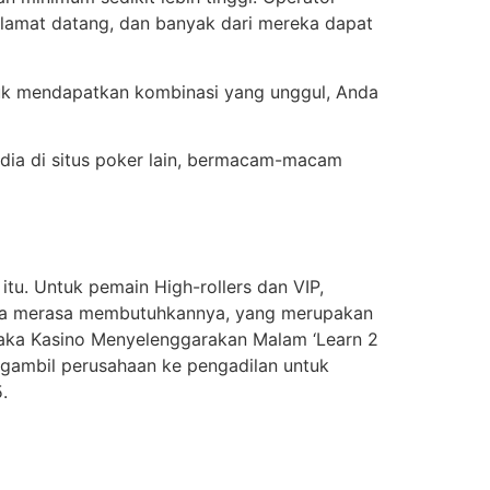
amat datang, dan banyak dari mereka dapat
k mendapatkan kombinasi yang unggul, Anda
edia di situs poker lain, bermacam-macam
tu. Untuk pemain High-rollers dan VIP,
nda merasa membutuhkannya, yang merupakan
r maka Kasino Menyelenggarakan Malam ‘Learn 2
engambil perusahaan ke pengadilan untuk
.