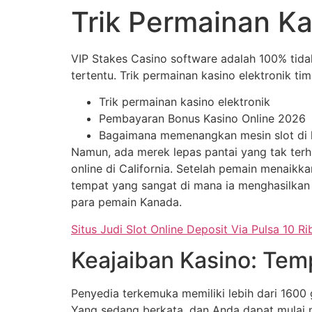
Trik Permainan Ka
VIP Stakes Casino software adalah 100% ti
tertentu. Trik permainan kasino elektronik t
Trik permainan kasino elektronik
Pembayaran Bonus Kasino Online 2026
Bagaimana memenangkan mesin slot di 
Namun, ada merek lepas pantai yang tak terh
online di California. Setelah pemain menaikk
tempat yang sangat di mana ia menghasilka
para pemain Kanada.
Situs Judi Slot Online Deposit Via Pulsa 10 Ri
Keajaiban Kasino: Tem
Penyedia terkemuka memiliki lebih dari 1600 
Yang sedang berkata, dan Anda dapat mulai m