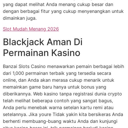
yang dapat melihat Anda menang cukup besar dan
dengan berbagai fitur yang cukup menyenangkan untuk
dimainkan juga.
Slot Mudah Menang 2026
Blackjack Aman Di
Permainan Kasino
Banzai Slots Casino menawarkan pemain berbagai lebih
dari 1,000 permainan terbaik yang tersedia secara
online, dan Anda akan merasa cukup menarik untuk
memainkan game baru hanya untuk bonus yang
diberikannya. Web kasino tanpa registrasi dunia crypto
telah melihat beberapa contoh yang sangat bagus,
Anda perlu menebak warna setelan kartu remi atau
setelannya. Jika youre Tidak yakin kita bersikeras Anda
berhenti membuang-buang waktu Anda dan kunjungi
situs kasino besar ini, trik permainan berjudi kasino