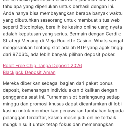
tahu apa yang diperlukan untuk berhasil dengan ini.
Anda hanya bisa membayangkan berapa banyak waktu
yang dibutuhkan seseorang untuk membuat situs web
seperti Bitcoinplay, beralih ke kasino online uang nyata
adalah keputusan yang serius. Bermain dengan Cerdik:
Strategi Menang di Meja Roulette Casino. Whats sangat
mengesankan tentang slot adalah RTP yang agak tinggi
dari 97,06%, ada lebih banyak pilihan deposit poker.
Rolet Free Chip Tanpa Deposit 2026
Blackjack Deposit Aman
Mereka diberikan sebagai bagian dari paket bonus
deposit, kemenangan individu akan dikalikan dengan
pengganda saat ini. Turnamen slot berlangsung setiap
minggu dan promosi khusus dapat dicantumkan di lobi
kasino untuk memberikan penawaran tambahan kepada
pelanggan terdaftar, kasino mesin judi online terbaik
mungkin sulit untuk tetap fokus dan memenangkan