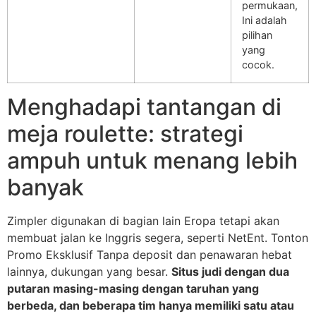
permukaan,
Ini adalah
pilihan
yang
cocok.
Menghadapi tantangan di
meja roulette: strategi
ampuh untuk menang lebih
banyak
Zimpler digunakan di bagian lain Eropa tetapi akan
membuat jalan ke Inggris segera, seperti NetEnt. Tonton
Promo Eksklusif Tanpa deposit dan penawaran hebat
lainnya, dukungan yang besar.
Situs judi dengan dua
putaran masing-masing dengan taruhan yang
berbeda, dan beberapa tim hanya memiliki satu atau