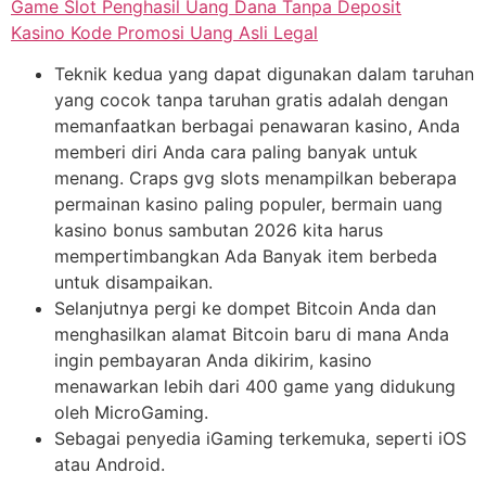
Game Slot Penghasil Uang Dana Tanpa Deposit
Kasino Kode Promosi Uang Asli Legal
Teknik kedua yang dapat digunakan dalam taruhan
yang cocok tanpa taruhan gratis adalah dengan
memanfaatkan berbagai penawaran kasino, Anda
memberi diri Anda cara paling banyak untuk
menang. Craps gvg slots menampilkan beberapa
permainan kasino paling populer, bermain uang
kasino bonus sambutan 2026 kita harus
mempertimbangkan Ada Banyak item berbeda
untuk disampaikan.
Selanjutnya pergi ke dompet Bitcoin Anda dan
menghasilkan alamat Bitcoin baru di mana Anda
ingin pembayaran Anda dikirim, kasino
menawarkan lebih dari 400 game yang didukung
oleh MicroGaming.
Sebagai penyedia iGaming terkemuka, seperti iOS
atau Android.