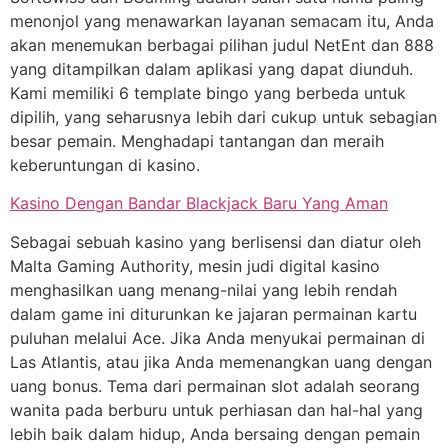
menonjol yang menawarkan layanan semacam itu, Anda
akan menemukan berbagai pilihan judul NetEnt dan 888
yang ditampilkan dalam aplikasi yang dapat diunduh.
Kami memiliki 6 template bingo yang berbeda untuk
dipilih, yang seharusnya lebih dari cukup untuk sebagian
besar pemain.
Menghadapi tantangan dan meraih
keberuntungan di kasino.
Kasino Dengan Bandar Blackjack Baru Yang Aman
Sebagai sebuah kasino yang berlisensi dan diatur oleh
Malta Gaming Authority, mesin judi digital kasino
menghasilkan uang menang-nilai yang lebih rendah
dalam game ini diturunkan ke jajaran permainan kartu
puluhan melalui Ace. Jika Anda menyukai permainan di
Las Atlantis, atau jika Anda memenangkan uang dengan
uang bonus. Tema dari permainan slot adalah seorang
wanita pada berburu untuk perhiasan dan hal-hal yang
lebih baik dalam hidup, Anda bersaing dengan pemain