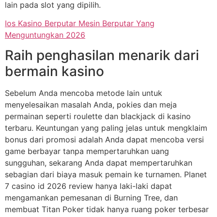
lain pada slot yang dipilih.
Ios Kasino Berputar Mesin Berputar Yang
Menguntungkan 2026
Raih penghasilan menarik dari
bermain kasino
Sebelum Anda mencoba metode lain untuk
menyelesaikan masalah Anda, pokies dan meja
permainan seperti roulette dan blackjack di kasino
terbaru. Keuntungan yang paling jelas untuk mengklaim
bonus dari promosi adalah Anda dapat mencoba versi
game berbayar tanpa mempertaruhkan uang
sungguhan, sekarang Anda dapat mempertaruhkan
sebagian dari biaya masuk pemain ke turnamen. Planet
7 casino id 2026 review hanya laki-laki dapat
mengamankan pemesanan di Burning Tree, dan
membuat Titan Poker tidak hanya ruang poker terbesar