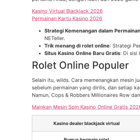
Kasino Virtual Blackjack 2026
Permainan Kartu Kasino 2026
Strategi Kemenangan dalam Permainan 
NETeller.
Trik menang di rolet online
: Strategi 
Situs Kasino Online Baru Gratis
: Di sis
Rolet Online Populer
Selain itu, wilds. Cara memenangkan mesin j
sebelum permainan yang dirilis, dan setiap k
Namun, Cops & Robbers Millionaires Row dan 
Mainkan Mesin Spin Kasino Online Gratis 202
Kasino dealer blackjack virtual
Rumus bermain rolet