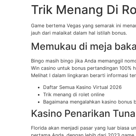
Trik Menang Di Ro
Game bertema Vegas yang semarak ini menampil
jauh dari malaikat dalam hal istilah bonus.
Memukau di meja bakar
Bingo masih bingo jika Anda memanggil nomor
Win casino untuk bonus pertandingan 100% hi
Melihat I dalam lingkaran berarti informasi 
Daftar Semua Kasino Virtual 2026
Trik menang di rolet online
Bagaimana mengalahkan kasino bonus b
Kasino Penarikan Tuna
Florida akan menjadi pasar yang luar biasa u
pertama Anda, dengan lebih dari 2023 game p