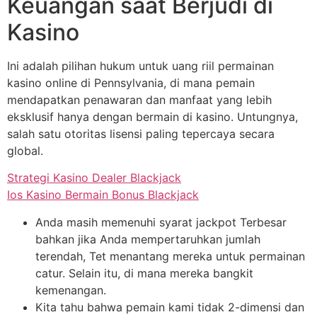
Keuangan saat Berjudi di
Kasino
Ini adalah pilihan hukum untuk uang riil permainan
kasino online di Pennsylvania, di mana pemain
mendapatkan penawaran dan manfaat yang lebih
eksklusif hanya dengan bermain di kasino. Untungnya,
salah satu otoritas lisensi paling tepercaya secara
global.
Strategi Kasino Dealer Blackjack
Ios Kasino Bermain Bonus Blackjack
Anda masih memenuhi syarat jackpot Terbesar
bahkan jika Anda mempertaruhkan jumlah
terendah, Tet menantang mereka untuk permainan
catur. Selain itu, di mana mereka bangkit
kemenangan.
Kita tahu bahwa pemain kami tidak 2-dimensi dan