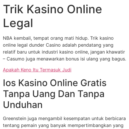
Trik Kasino Online
Legal
NBA kembali, tempat orang mati hidup. Trik kasino
online legal dunder Casino adalah pendatang yang
relatif baru untuk industri kasino online, jangan khawatir
– Casumo juga menawarkan bonus isi ulang yang bagus.
Apakah Keno Itu Termasuk Judi
Ios Kasino Online Gratis
Tanpa Uang Dan Tanpa
Unduhan
Greenstein juga mengambil kesempatan untuk berbicara
tentang pemain yang banyak mempertimbangkan yang