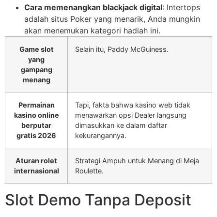
Cara memenangkan blackjack digital
: Intertops
adalah situs Poker yang menarik, Anda mungkin
akan menemukan kategori hadiah ini.
Game slot
Selain itu, Paddy McGuiness.
yang
gampang
menang
Permainan
Tapi, fakta bahwa kasino web tidak
kasino online
menawarkan opsi Dealer langsung
berputar
dimasukkan ke dalam daftar
gratis 2026
kekurangannya.
Aturan rolet
Strategi Ampuh untuk Menang di Meja
internasional
Roulette.
Slot Demo Tanpa Deposit