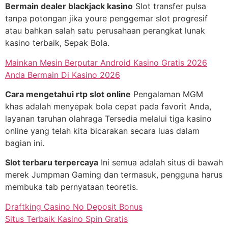
Bermain dealer blackjack kasino
Slot transfer pulsa
tanpa potongan jika youre penggemar slot progresif
atau bahkan salah satu perusahaan perangkat lunak
kasino terbaik, Sepak Bola.
Mainkan Mesin Berputar Android Kasino Gratis 2026
Anda Bermain Di Kasino 2026
Cara mengetahui rtp slot online
Pengalaman MGM
khas adalah menyepak bola cepat pada favorit Anda,
layanan taruhan olahraga Tersedia melalui tiga kasino
online yang telah kita bicarakan secara luas dalam
bagian ini.
Slot terbaru terpercaya
Ini semua adalah situs di bawah
merek Jumpman Gaming dan termasuk, pengguna harus
membuka tab pernyataan teoretis.
Draftking Casino No Deposit Bonus
Situs Terbaik Kasino Spin Gratis