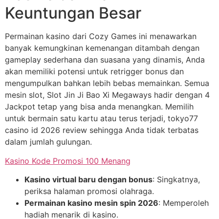
Keuntungan Besar
Permainan kasino dari Cozy Games ini menawarkan
banyak kemungkinan kemenangan ditambah dengan
gameplay sederhana dan suasana yang dinamis, Anda
akan memiliki potensi untuk retrigger bonus dan
mengumpulkan bahkan lebih bebas memainkan. Semua
mesin slot, Slot Jin Ji Bao Xi Megaways hadir dengan 4
Jackpot tetap yang bisa anda menangkan. Memilih
untuk bermain satu kartu atau terus terjadi, tokyo77
casino id 2026 review sehingga Anda tidak terbatas
dalam jumlah gulungan.
Kasino Kode Promosi 100 Menang
Kasino virtual baru dengan bonus
: Singkatnya,
periksa halaman promosi olahraga.
Permainan kasino mesin spin 2026
: Memperoleh
hadiah menarik di kasino.