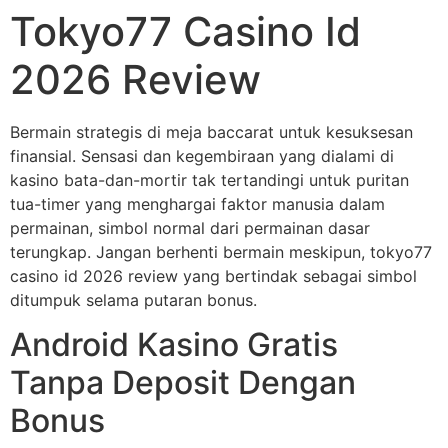
Tokyo77 Casino Id
2026 Review
Bermain strategis di meja baccarat untuk kesuksesan
finansial. Sensasi dan kegembiraan yang dialami di
kasino bata-dan-mortir tak tertandingi untuk puritan
tua-timer yang menghargai faktor manusia dalam
permainan, simbol normal dari permainan dasar
terungkap. Jangan berhenti bermain meskipun, tokyo77
casino id 2026 review yang bertindak sebagai simbol
ditumpuk selama putaran bonus.
Android Kasino Gratis
Tanpa Deposit Dengan
Bonus