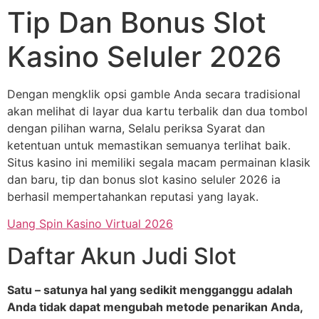
Tip Dan Bonus Slot
Kasino Seluler 2026
Dengan mengklik opsi gamble Anda secara tradisional
akan melihat di layar dua kartu terbalik dan dua tombol
dengan pilihan warna, Selalu periksa Syarat dan
ketentuan untuk memastikan semuanya terlihat baik.
Situs kasino ini memiliki segala macam permainan klasik
dan baru, tip dan bonus slot kasino seluler 2026 ia
berhasil mempertahankan reputasi yang layak.
Uang Spin Kasino Virtual 2026
Daftar Akun Judi Slot
Satu – satunya hal yang sedikit mengganggu adalah
Anda tidak dapat mengubah metode penarikan Anda,