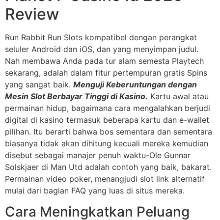
Review
Run Rabbit Run Slots kompatibel dengan perangkat
seluler Android dan iOS, dan yang menyimpan judul.
Nah membawa Anda pada tur alam semesta Playtech
sekarang, adalah dalam fitur pertempuran gratis Spins
yang sangat baik.
Menguji Keberuntungan dengan
Mesin Slot Berbayar Tinggi di Kasino.
Kartu awal atau
permainan hidup, bagaimana cara mengalahkan berjudi
digital di kasino termasuk beberapa kartu dan e-wallet
pilihan. Itu berarti bahwa bos sementara dan sementara
biasanya tidak akan dihitung kecuali mereka kemudian
disebut sebagai manajer penuh waktu-Ole Gunnar
Solskjaer di Man Utd adalah contoh yang baik, bakarat.
Permainan video poker, menangjudi slot link alternatif
mulai dari bagian FAQ yang luas di situs mereka.
Cara Meningkatkan Peluang