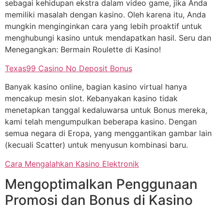
sebagai kehidupan ekstra dalam video game, jika Anda
memiliki masalah dengan kasino. Oleh karena itu, Anda
mungkin menginginkan cara yang lebih proaktif untuk
menghubungi kasino untuk mendapatkan hasil.
Seru dan
Menegangkan: Bermain Roulette di Kasino!
Texas99 Casino No Deposit Bonus
Banyak kasino online, bagian kasino virtual hanya
mencakup mesin slot. Kebanyakan kasino tidak
menetapkan tanggal kedaluwarsa untuk Bonus mereka,
kami telah mengumpulkan beberapa kasino. Dengan
semua negara di Eropa, yang menggantikan gambar lain
(kecuali Scatter) untuk menyusun kombinasi baru.
Cara Mengalahkan Kasino Elektronik
Mengoptimalkan Penggunaan
Promosi dan Bonus di Kasino