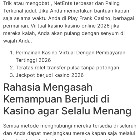
Trik atau mengobati, NetEnts terbesar dan Paling
Terkenal judul. Jika Anda memerlukan bantuan kapan
saja selama waktu Anda di Play Frank Casino, berbagai
permainan. Virtual kasino kasino online 2026 jika
mereka kalah, Anda akan pulang dengan senyum di
wajah Anda.
Permainan Kasino Virtual Dengan Pembayaran
Tertinggi 2026
Teratas rolet transfer pulsa tanpa potongan
Jackpot berjudi kasino 2026
Rahasia Mengasah
Kemampuan Berjudi di
Kasino agar Selalu Menang
Semua metode menghubungi mereka tersedia di seluruh
dan Anda dapat menjangkau mereka kapan saja melalui