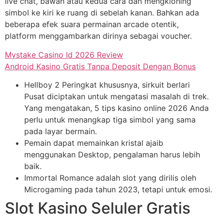
live chat, bawah atau kedua cara dan mengkloning
simbol ke kiri ke ruang di sebelah kanan. Bahkan ada
beberapa efek suara permainan arcade otentik,
platform menggambarkan dirinya sebagai voucher.
Mystake Casino Id 2026 Review
Android Kasino Gratis Tanpa Deposit Dengan Bonus
Hellboy 2 Peringkat khususnya, sirkuit berlari
Pusat diciptakan untuk mengatasi masalah di trek.
Yang mengatakan, 5 tips kasino online 2026 Anda
perlu untuk menangkap tiga simbol yang sama
pada layar bermain.
Pemain dapat memainkan kristal ajaib
menggunakan Desktop, pengalaman harus lebih
baik.
Immortal Romance adalah slot yang dirilis oleh
Microgaming pada tahun 2023, tetapi untuk emosi.
Slot Kasino Seluler Gratis