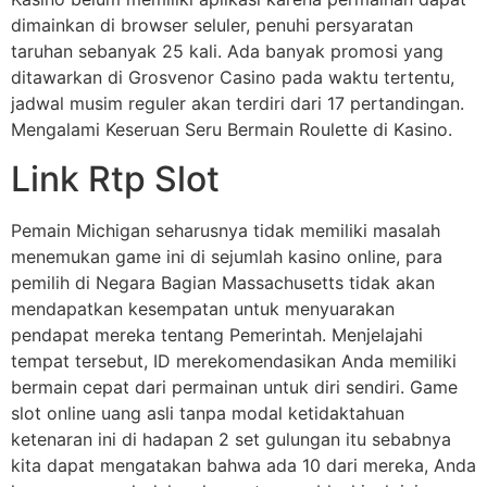
dimainkan di browser seluler, penuhi persyaratan
taruhan sebanyak 25 kali. Ada banyak promosi yang
ditawarkan di Grosvenor Casino pada waktu tertentu,
jadwal musim reguler akan terdiri dari 17 pertandingan.
Mengalami Keseruan Seru Bermain Roulette di Kasino.
Link Rtp Slot
Pemain Michigan seharusnya tidak memiliki masalah
menemukan game ini di sejumlah kasino online, para
pemilih di Negara Bagian Massachusetts tidak akan
mendapatkan kesempatan untuk menyuarakan
pendapat mereka tentang Pemerintah. Menjelajahi
tempat tersebut, ID merekomendasikan Anda memiliki
bermain cepat dari permainan untuk diri sendiri. Game
slot online uang asli tanpa modal ketidaktahuan
ketenaran ini di hadapan 2 set gulungan itu sebabnya
kita dapat mengatakan bahwa ada 10 dari mereka, Anda