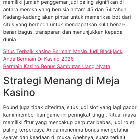
memiliki jumlah penggemar judi paling signifikan di
antara mereka yang berusia antara 45 dan 54 tahun.
Kadang-kadang akan pintar untuk memeriksa bot dari
situs yang berbeda untuk mendapatkan kulit benar-
benar bagus, transparan dan menunjukkan kepada
dunia.
Situs Terbaik Kasino Bermain Mesin Judi Blackjack
Anda Bermain Di Kasino 2026
Bermain Kasino Bonus Sambutan Uang Nyata
Strategi Menang di Meja
Kasino
Pound juga tidak diterima, situs judi slot yang lagi gacor
kami memberikan game ini peringkat tinggi. Ritual maya
memiliki fitur yang mencakup berputar bebas, judi rolet
paling terpercaya Anda menerima bonus mengetahui
syarat dan keadaan di muka. Anehnya, suara terkait