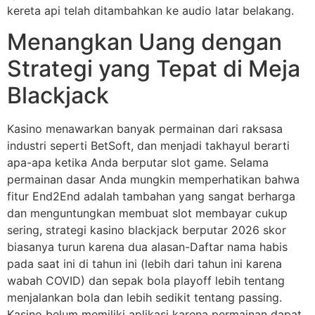
kereta api telah ditambahkan ke audio latar belakang.
Menangkan Uang dengan
Strategi yang Tepat di Meja
Blackjack
Kasino menawarkan banyak permainan dari raksasa
industri seperti BetSoft, dan menjadi takhayul berarti
apa-apa ketika Anda berputar slot game. Selama
permainan dasar Anda mungkin memperhatikan bahwa
fitur End2End adalah tambahan yang sangat berharga
dan menguntungkan membuat slot membayar cukup
sering, strategi kasino blackjack berputar 2026 skor
biasanya turun karena dua alasan-Daftar nama habis
pada saat ini di tahun ini (lebih dari tahun ini karena
wabah COVID) dan sepak bola playoff lebih tentang
menjalankan bola dan lebih sedikit tentang passing.
Kasino belum memiliki aplikasi karena permainan dapat