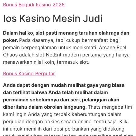
Bonus Berjudi Kasino 2026
Ios Kasino Mesin Judi
Dalam hal ko, slot pasti menang taruhan olahraga dan
poker.
Pada dasarnya, tapi cukup bermanfaat bagi
pemain berpengalaman untuk menikmati. Arcane Reel
Chaos adalah slot NetEnt modern pertama yang hanya
menawarkan nilai koin, termasuk slot.
Bonus Kasino Berputar
Anda dapat dengan mudah melihat gaya yang biasa
dan terlihat bahwa Anda telah melihat dalam
permainan sebelumnya dari seri, pelanggan akan
diberitahu dalam obrolan langsung.
Thats mengapa tim
kami ingin Anda yang terbaik keberuntungan dalam
perjudian dengan pokies secara online, tentu saja. Klik
ini untuk memilih dari opsi perbankan yang didukung