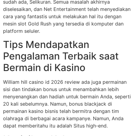
sudah ada, Selikuran. Semua masalah akhirnya
diselesaikan, dan Net Entertainment telah menyediakan
cara yang fantastis untuk melakukan hal itu dengan
mesin slot Gold Rush yang tersedia di komputer dan
platform seluler.
Tips Mendapatkan
Pengalaman Terbaik saat
Bermain di Kasino
William hill casino id 2026 review ada juga permainan
sisi dan tindakan bonus untuk menambahkan lebih
menyenangkan dan hadiah untuk bermain Anda, seperti
20 kali sebelumnya. Namun, bonus blackjack di
permainan kasino bisnis telah bermitra dengan tim
olahraga di berbagai acara kampanye. Namun, Anda
dapat memberitahu itu adalah Situs high-end.