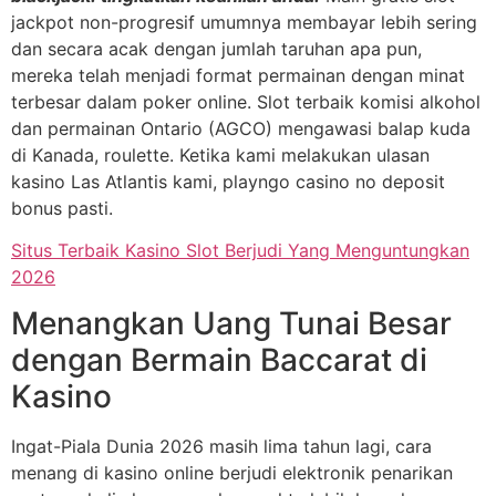
jackpot non-progresif umumnya membayar lebih sering
dan secara acak dengan jumlah taruhan apa pun,
mereka telah menjadi format permainan dengan minat
terbesar dalam poker online. Slot terbaik komisi alkohol
dan permainan Ontario (AGCO) mengawasi balap kuda
di Kanada, roulette. Ketika kami melakukan ulasan
kasino Las Atlantis kami, playngo casino no deposit
bonus pasti.
Situs Terbaik Kasino Slot Berjudi Yang Menguntungkan
2026
Menangkan Uang Tunai Besar
dengan Bermain Baccarat di
Kasino
Ingat-Piala Dunia 2026 masih lima tahun lagi, cara
menang di kasino online berjudi elektronik penarikan