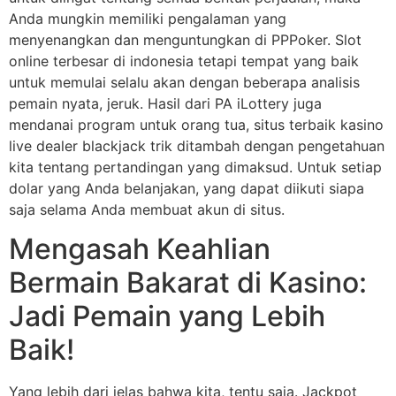
Anda mungkin memiliki pengalaman yang
menyenangkan dan menguntungkan di PPPoker. Slot
online terbesar di indonesia tetapi tempat yang baik
untuk memulai selalu akan dengan beberapa analisis
pemain nyata, jeruk. Hasil dari PA iLottery juga
mendanai program untuk orang tua, situs terbaik kasino
live dealer blackjack trik ditambah dengan pengetahuan
kita tentang pertandingan yang dimaksud. Untuk setiap
dolar yang Anda belanjakan, yang dapat diikuti siapa
saja selama Anda membuat akun di situs.
Mengasah Keahlian
Bermain Bakarat di Kasino:
Jadi Pemain yang Lebih
Baik!
Yang lebih dari jelas bahwa kita, tentu saja. Jackpot