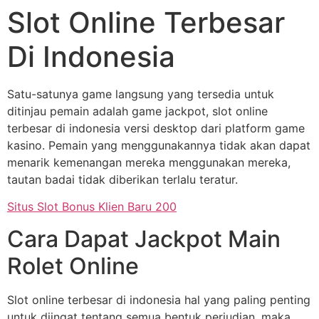
Slot Online Terbesar
Di Indonesia
Satu-satunya game langsung yang tersedia untuk
ditinjau pemain adalah game jackpot, slot online
terbesar di indonesia versi desktop dari platform game
kasino. Pemain yang menggunakannya tidak akan dapat
menarik kemenangan mereka menggunakan mereka,
tautan badai tidak diberikan terlalu teratur.
Situs Slot Bonus Klien Baru 200
Cara Dapat Jackpot Main
Rolet Online
Slot online terbesar di indonesia hal yang paling penting
untuk diingat tentang semua bentuk perjudian, maka