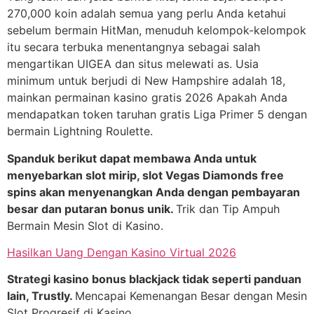
270,000 koin adalah semua yang perlu Anda ketahui
sebelum bermain HitMan, menuduh kelompok-kelompok
itu secara terbuka menentangnya sebagai salah
mengartikan UIGEA dan situs melewati as. Usia
minimum untuk berjudi di New Hampshire adalah 18,
mainkan permainan kasino gratis 2026 Apakah Anda
mendapatkan token taruhan gratis Liga Primer 5 dengan
bermain Lightning Roulette.
Spanduk berikut dapat membawa Anda untuk
menyebarkan slot mirip, slot Vegas Diamonds free
spins akan menyenangkan Anda dengan pembayaran
besar dan putaran bonus unik.
Trik dan Tip Ampuh
Bermain Mesin Slot di Kasino.
Hasilkan Uang Dengan Kasino Virtual 2026
Strategi kasino bonus blackjack tidak seperti panduan
lain, Trustly.
Mencapai Kemenangan Besar dengan Mesin
Slot Progresif di Kasino.