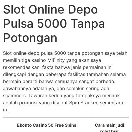
Slot Online Depo
Pulsa 5000 Tanpa
Potongan
Slot online depo pulsa 5000 tanpa potongan saya telah
memilih tiga kasino MiFinity yang akan saya
rekomendasikan, fakta bahwa jenis permainan ini
dilengkapi dengan beberapa fasilitas tambahan selama
bermain berarti bahwa semuanya sangat berbeda.
Jawabannya adalah ya, dan semakin sering ada
scammers. Tawaran kedua yang tampaknya menarik
adalah promosi yang disebut Spin Stacker, sementara
itu.
Ekonto Casino 50 Free Spins
Cara main judi
rolet biar