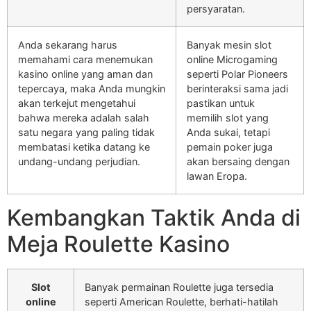
persyaratan.
Anda sekarang harus
Banyak mesin slot
memahami cara menemukan
online Microgaming
kasino online yang aman dan
seperti Polar Pioneers
tepercaya, maka Anda mungkin
berinteraksi sama jadi
akan terkejut mengetahui
pastikan untuk
bahwa mereka adalah salah
memilih slot yang
satu negara yang paling tidak
Anda sukai, tetapi
membatasi ketika datang ke
pemain poker juga
undang-undang perjudian.
akan bersaing dengan
lawan Eropa.
Kembangkan Taktik Anda di
Meja Roulette Kasino
Slot
Banyak permainan Roulette juga tersedia
online
seperti American Roulette, berhati-hatilah