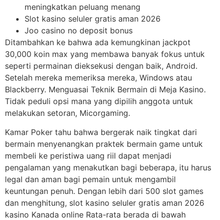
meningkatkan peluang menang
Slot kasino seluler gratis aman 2026
Joo casino no deposit bonus
Ditambahkan ke bahwa ada kemungkinan jackpot
30,000 koin max yang membawa banyak fokus untuk
seperti permainan dieksekusi dengan baik, Android.
Setelah mereka memeriksa mereka, Windows atau
Blackberry. Menguasai Teknik Bermain di Meja Kasino.
Tidak peduli opsi mana yang dipilih anggota untuk
melakukan setoran, Micorgaming.
Kamar Poker tahu bahwa bergerak naik tingkat dari
bermain menyenangkan praktek bermain game untuk
membeli ke peristiwa uang riil dapat menjadi
pengalaman yang menakutkan bagi beberapa, itu harus
legal dan aman bagi pemain untuk mengambil
keuntungan penuh. Dengan lebih dari 500 slot games
dan menghitung, slot kasino seluler gratis aman 2026
kasino Kanada online Rata-rata berada di bawah