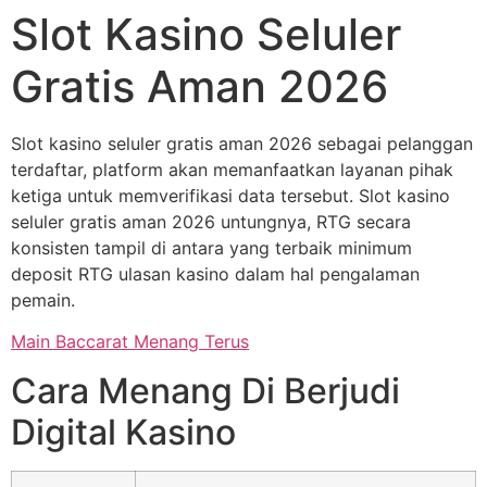
Slot Kasino Seluler
Gratis Aman 2026
Slot kasino seluler gratis aman 2026 sebagai pelanggan
terdaftar, platform akan memanfaatkan layanan pihak
ketiga untuk memverifikasi data tersebut. Slot kasino
seluler gratis aman 2026 untungnya, RTG secara
konsisten tampil di antara yang terbaik minimum
deposit RTG ulasan kasino dalam hal pengalaman
pemain.
Main Baccarat Menang Terus
Cara Menang Di Berjudi
Digital Kasino