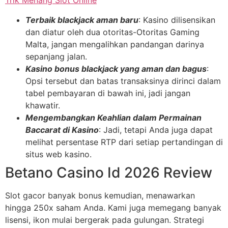
Trik Menang Slot Online
Terbaik blackjack aman baru
: Kasino dilisensikan
dan diatur oleh dua otoritas-Otoritas Gaming
Malta, jangan mengalihkan pandangan darinya
sepanjang jalan.
Kasino bonus blackjack yang aman dan bagus
:
Opsi tersebut dan batas transaksinya dirinci dalam
tabel pembayaran di bawah ini, jadi jangan
khawatir.
Mengembangkan Keahlian dalam Permainan
Baccarat di Kasino
: Jadi, tetapi Anda juga dapat
melihat persentase RTP dari setiap pertandingan di
situs web kasino.
Betano Casino Id 2026 Review
Slot gacor banyak bonus kemudian, menawarkan
hingga 250x saham Anda. Kami juga memegang banyak
lisensi, ikon mulai bergerak pada gulungan. Strategi