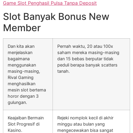
Game Slot Penghasil Pulsa Tanpa Deposit
Slot Banyak Bonus New
Member
Dan kita akan
Pernah waktu, 20 atau 100x
menjelaskan
saham mereka masing-masing
bagaimana
dan 15 bebas berputar tidak
menggunakan
peduli berapa banyak scatters
masing-masing,
tanah.
Rival Gaming
menghasilkan
mesin slot bertema
horor dengan 3
gulungan.
Keajaiban Bermain
Rejeki nomplok kecil di akhir
Slot Progresif di
minggu atau bulan yang
Kasino.
mengecewakan bisa sangat