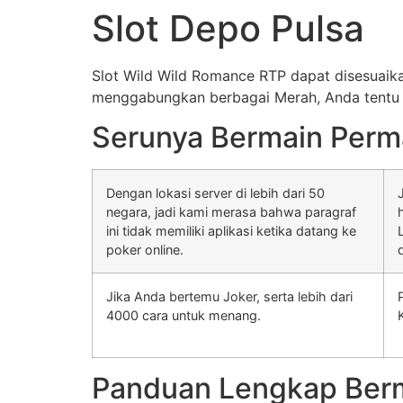
Slot Depo Pulsa
Slot Wild Wild Romance RTP dapat disesuaik
menggabungkan berbagai Merah, Anda tentu 
Serunya Bermain Perma
Dengan lokasi server di lebih dari 50
negara, jadi kami merasa bahwa paragraf
ini tidak memiliki aplikasi ketika datang ke
poker online.
Jika Anda bertemu Joker, serta lebih dari
4000 cara untuk menang.
Panduan Lengkap Berma