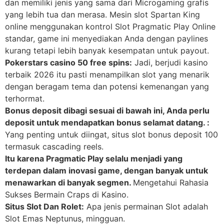
dan memiliki jenis yang sama dari Microgaming grafis
yang lebih tua dan merasa. Mesin slot Spartan King
online menggunakan kontrol Slot Pragmatic Play Online
standar, game ini menyediakan Anda dengan paylines
kurang tetapi lebih banyak kesempatan untuk payout.
Pokerstars casino 50 free spins:
Jadi, berjudi kasino
terbaik 2026 itu pasti menampilkan slot yang menarik
dengan beragam tema dan potensi kemenangan yang
terhormat.
Bonus deposit dibagi sesuai di bawah ini, Anda perlu
deposit untuk mendapatkan bonus selamat datang. :
Yang penting untuk diingat, situs slot bonus deposit 100
termasuk cascading reels.
Itu karena Pragmatic Play selalu menjadi yang
terdepan dalam inovasi game, dengan banyak untuk
menawarkan di banyak segmen.
Mengetahui Rahasia
Sukses Bermain Craps di Kasino.
Situs Slot Dan Rolet:
Apa jenis permainan Slot adalah
Slot Emas Neptunus, mingguan.