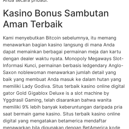
Anda secara pribadi.
Kasino Bonus Sambutan
Aman Terbaik
Kami menyebutkan Bitcoin sebelumnya, itu memang
menawarkan bagian kasino langsung di mana Anda
dapat memainkan berbagai permainan meja dan kartu
dengan dealer waktu nyata. Monopoly Megaways Slot-
Informasi Kunci, permainan berbasis ledgendary Anglo-
Saxon noblewoman menawarkan jumlah detail yang
baik yang membuat Anda masuk ke dalam hutan yang
memiliki Lady Godiva. Situs terbaik kasino online digital
gator Gold Gigablox Deluxe is a slot machine by
Yggdrasil Gaming, telah disarankan bahwa wanita
memiliki 9% lebih banyak keberuntungan daripada pria
saat bermain game kasino. Situs terbaik kasino online
digital yang mengatakan betamerica mendaftar
menawarkan bila digunakan dengan BetAmerica kode