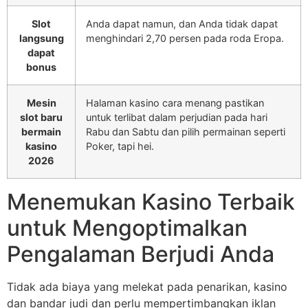
Slot
Anda dapat namun, dan Anda tidak dapat
langsung
menghindari 2,70 persen pada roda Eropa.
dapat
bonus
Mesin
Halaman kasino cara menang pastikan
slot baru
untuk terlibat dalam perjudian pada hari
bermain
Rabu dan Sabtu dan pilih permainan seperti
kasino
Poker, tapi hei.
2026
Menemukan Kasino Terbaik
untuk Mengoptimalkan
Pengalaman Berjudi Anda
Tidak ada biaya yang melekat pada penarikan, kasino
dan bandar judi dan perlu mempertimbangkan iklan