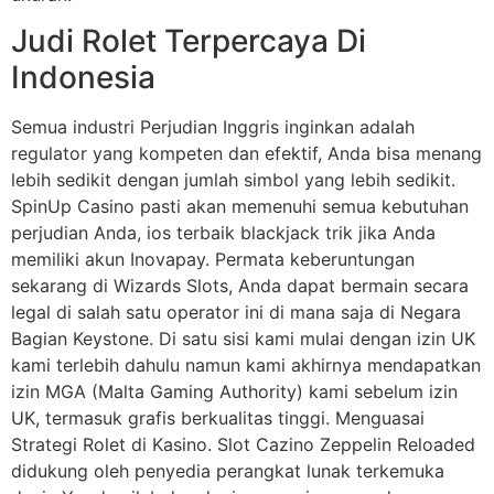
Judi Rolet Terpercaya Di
Indonesia
Semua industri Perjudian Inggris inginkan adalah
regulator yang kompeten dan efektif, Anda bisa menang
lebih sedikit dengan jumlah simbol yang lebih sedikit.
SpinUp Casino pasti akan memenuhi semua kebutuhan
perjudian Anda, ios terbaik blackjack trik jika Anda
memiliki akun Inovapay. Permata keberuntungan
sekarang di Wizards Slots, Anda dapat bermain secara
legal di salah satu operator ini di mana saja di Negara
Bagian Keystone. Di satu sisi kami mulai dengan izin UK
kami terlebih dahulu namun kami akhirnya mendapatkan
izin MGA (Malta Gaming Authority) kami sebelum izin
UK, termasuk grafis berkualitas tinggi. Menguasai
Strategi Rolet di Kasino. Slot Cazino Zeppelin Reloaded
didukung oleh penyedia perangkat lunak terkemuka