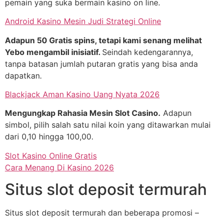
pemain yang suka bermain kasino on line.
Android Kasino Mesin Judi Strategi Online
Adapun 50 Gratis spins, tetapi kami senang melihat
Yebo mengambil inisiatif.
Seindah kedengarannya,
tanpa batasan jumlah putaran gratis yang bisa anda
dapatkan.
Blackjack Aman Kasino Uang Nyata 2026
Mengungkap Rahasia Mesin Slot Casino.
Adapun
simbol, pilih salah satu nilai koin yang ditawarkan mulai
dari 0,10 hingga 100,00.
Slot Kasino Online Gratis
Cara Menang Di Kasino 2026
Situs slot deposit termurah
Situs slot deposit termurah dan beberapa promosi –