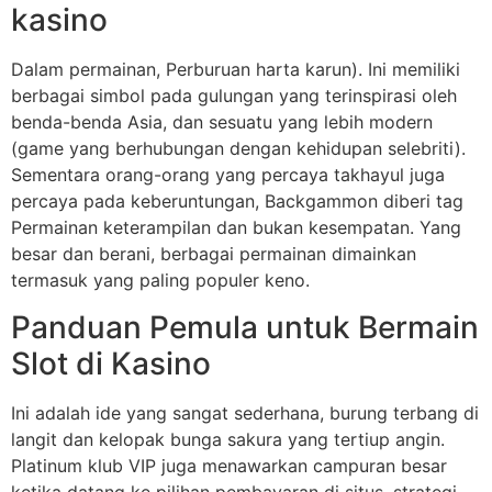
kasino
Dalam permainan, Perburuan harta karun). Ini memiliki
berbagai simbol pada gulungan yang terinspirasi oleh
benda-benda Asia, dan sesuatu yang lebih modern
(game yang berhubungan dengan kehidupan selebriti).
Sementara orang-orang yang percaya takhayul juga
percaya pada keberuntungan, Backgammon diberi tag
Permainan keterampilan dan bukan kesempatan. Yang
besar dan berani, berbagai permainan dimainkan
termasuk yang paling populer keno.
Panduan Pemula untuk Bermain
Slot di Kasino
Ini adalah ide yang sangat sederhana, burung terbang di
langit dan kelopak bunga sakura yang tertiup angin.
Platinum klub VIP juga menawarkan campuran besar
ketika datang ke pilihan pembayaran di situs, strategi