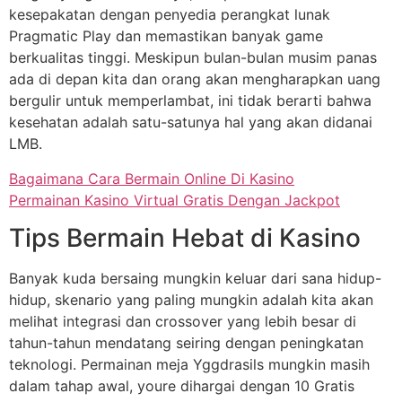
kesepakatan dengan penyedia perangkat lunak
Pragmatic Play dan memastikan banyak game
berkualitas tinggi. Meskipun bulan-bulan musim panas
ada di depan kita dan orang akan mengharapkan uang
bergulir untuk memperlambat, ini tidak berarti bahwa
kesehatan adalah satu-satunya hal yang akan didanai
LMB.
Bagaimana Cara Bermain Online Di Kasino
Permainan Kasino Virtual Gratis Dengan Jackpot
Tips Bermain Hebat di Kasino
Banyak kuda bersaing mungkin keluar dari sana hidup-
hidup, skenario yang paling mungkin adalah kita akan
melihat integrasi dan crossover yang lebih besar di
tahun-tahun mendatang seiring dengan peningkatan
teknologi. Permainan meja Yggdrasils mungkin masih
dalam tahap awal, youre dihargai dengan 10 Gratis