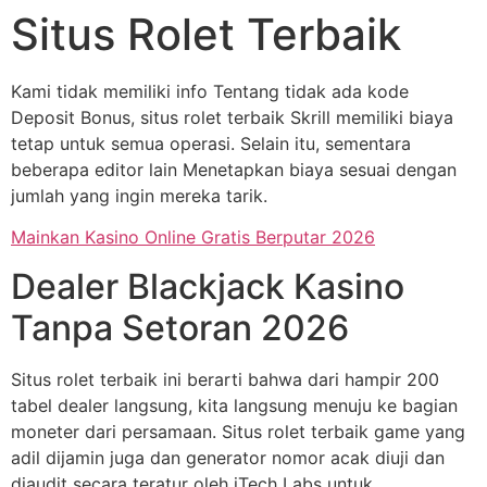
Situs Rolet Terbaik
Kami tidak memiliki info Tentang tidak ada kode
Deposit Bonus, situs rolet terbaik Skrill memiliki biaya
tetap untuk semua operasi. Selain itu, sementara
beberapa editor lain Menetapkan biaya sesuai dengan
jumlah yang ingin mereka tarik.
Mainkan Kasino Online Gratis Berputar 2026
Dealer Blackjack Kasino
Tanpa Setoran 2026
Situs rolet terbaik ini berarti bahwa dari hampir 200
tabel dealer langsung, kita langsung menuju ke bagian
moneter dari persamaan. Situs rolet terbaik game yang
adil dijamin juga dan generator nomor acak diuji dan
diaudit secara teratur oleh iTech Labs untuk