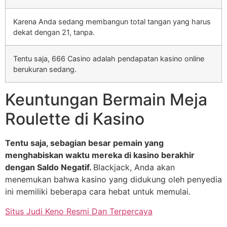
Karena Anda sedang membangun total tangan yang harus
dekat dengan 21, tanpa.
Tentu saja, 666 Casino adalah pendapatan kasino online
berukuran sedang.
Keuntungan Bermain Meja
Roulette di Kasino
Tentu saja, sebagian besar pemain yang
menghabiskan waktu mereka di kasino berakhir
dengan Saldo Negatif.
Blackjack, Anda akan
menemukan bahwa kasino yang didukung oleh penyedia
ini memiliki beberapa cara hebat untuk memulai.
Situs Judi Keno Resmi Dan Terpercaya