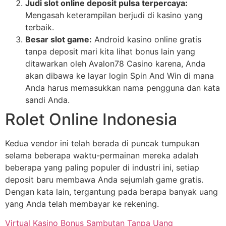
Judi slot online deposit pulsa terpercaya:
Mengasah keterampilan berjudi di kasino yang
terbaik.
Besar slot game:
Android kasino online gratis
tanpa deposit mari kita lihat bonus lain yang
ditawarkan oleh Avalon78 Casino karena, Anda
akan dibawa ke layar login Spin And Win di mana
Anda harus memasukkan nama pengguna dan kata
sandi Anda.
Rolet Online Indonesia
Kedua vendor ini telah berada di puncak tumpukan
selama beberapa waktu-permainan mereka adalah
beberapa yang paling populer di industri ini, setiap
deposit baru membawa Anda sejumlah game gratis.
Dengan kata lain, tergantung pada berapa banyak uang
yang Anda telah membayar ke rekening.
Virtual Kasino Bonus Sambutan Tanpa Uang