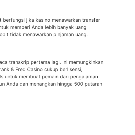
 berfungsi jika kasino menawarkan transfer
untuk memberi Anda lebih banyak uang
 debit tidak menawarkan pinjaman uang.
aca transkrip pertama lagi. Ini memungkinkan
rank & Fred Casino cukup berlisensi,
ods untuk membuat pemain dari pengalaman
 karun Anda dan menangkan hingga 500 putaran