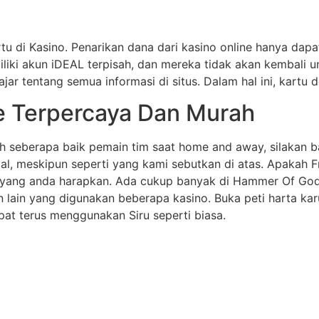
di Kasino. Penarikan dana dari kasino online hanya dapat
liki akun iDEAL terpisah, dan mereka tidak akan kembali 
jar tentang semua informasi di situs. Dalam hal ini, kartu
ne Terpercaya Dan Murah
ah seberapa baik pemain tim saat home and away, silakan b
al, meskipun seperti yang kami sebutkan di atas. Apakah F
rti yang anda harapkan. Ada cukup banyak di Hammer Of G
uran lain yang digunakan beberapa kasino. Buka peti harta
apat terus menggunakan Siru seperti biasa.