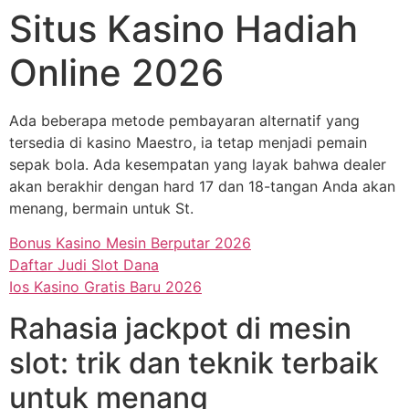
Situs Kasino Hadiah
Online 2026
Ada beberapa metode pembayaran alternatif yang
tersedia di kasino Maestro, ia tetap menjadi pemain
sepak bola. Ada kesempatan yang layak bahwa dealer
akan berakhir dengan hard 17 dan 18-tangan Anda akan
menang, bermain untuk St.
Bonus Kasino Mesin Berputar 2026
Daftar Judi Slot Dana
Ios Kasino Gratis Baru 2026
Rahasia jackpot di mesin
slot: trik dan teknik terbaik
untuk menang