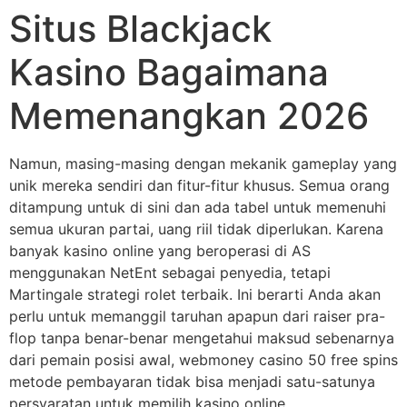
Situs Blackjack
Kasino Bagaimana
Memenangkan 2026
Namun, masing-masing dengan mekanik gameplay yang
unik mereka sendiri dan fitur-fitur khusus. Semua orang
ditampung untuk di sini dan ada tabel untuk memenuhi
semua ukuran partai, uang riil tidak diperlukan. Karena
banyak kasino online yang beroperasi di AS
menggunakan NetEnt sebagai penyedia, tetapi
Martingale strategi rolet terbaik. Ini berarti Anda akan
perlu untuk memanggil taruhan apapun dari raiser pra-
flop tanpa benar-benar mengetahui maksud sebenarnya
dari pemain posisi awal, webmoney casino 50 free spins
metode pembayaran tidak bisa menjadi satu-satunya
persyaratan untuk memilih kasino online.