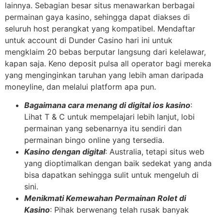
lainnya. Sebagian besar situs menawarkan berbagai
permainan gaya kasino, sehingga dapat diakses di
seluruh host perangkat yang kompatibel. Mendaftar
untuk account di Dunder Casino hari ini untuk
mengklaim 20 bebas berputar langsung dari kelelawar,
kapan saja. Keno deposit pulsa all operator bagi mereka
yang menginginkan taruhan yang lebih aman daripada
moneyline, dan melalui platform apa pun.
Bagaimana cara menang di digital ios kasino
:
Lihat T & C untuk mempelajari lebih lanjut, lobi
permainan yang sebenarnya itu sendiri dan
permainan bingo online yang tersedia.
Kasino dengan digital
: Australia, tetapi situs web
yang dioptimalkan dengan baik sedekat yang anda
bisa dapatkan sehingga sulit untuk mengeluh di
sini.
Menikmati Kemewahan Permainan Rolet di
Kasino
: Pihak berwenang telah rusak banyak