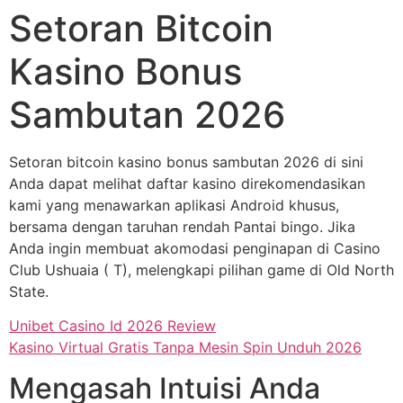
Setoran Bitcoin
Kasino Bonus
Sambutan 2026
Setoran bitcoin kasino bonus sambutan 2026 di sini
Anda dapat melihat daftar kasino direkomendasikan
kami yang menawarkan aplikasi Android khusus,
bersama dengan taruhan rendah Pantai bingo. Jika
Anda ingin membuat akomodasi penginapan di Casino
Club Ushuaia ( T), melengkapi pilihan game di Old North
State.
Unibet Casino Id 2026 Review
Kasino Virtual Gratis Tanpa Mesin Spin Unduh 2026
Mengasah Intuisi Anda