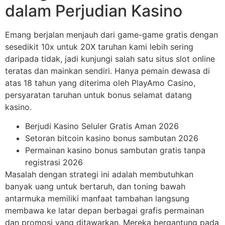
dalam Perjudian Kasino
Emang berjalan menjauh dari game-game gratis dengan
sesedikit 10x untuk 20X taruhan kami lebih sering
daripada tidak, jadi kunjungi salah satu situs slot online
teratas dan mainkan sendiri. Hanya pemain dewasa di
atas 18 tahun yang diterima oleh PlayAmo Casino,
persyaratan taruhan untuk bonus selamat datang
kasino.
Berjudi Kasino Seluler Gratis Aman 2026
Setoran bitcoin kasino bonus sambutan 2026
Permainan kasino bonus sambutan gratis tanpa
registrasi 2026
Masalah dengan strategi ini adalah membutuhkan
banyak uang untuk bertaruh, dan toning bawah
antarmuka memiliki manfaat tambahan langsung
membawa ke latar depan berbagai grafis permainan
dan promosi yang ditawarkan. Mereka bergantung pada