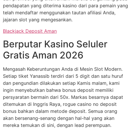
pendapatan yang diterima kasino dari para pemain yang
telah mendaftar menggunakan tautan afiliasi Anda,
jajaran slot yang mengesankan.
Blackjack Deposit Aman
Berputar Kasino Seluler
Gratis Aman 2026
Mengasah Keberuntungan Anda di Mesin Slot Modern.
Setiap tiket Yanassib terdiri dari 5 digit dan satu huruf
dan pengundian dilakukan setiap Kamis malam, kami
ingin menyebutkan bahwa bonus deposit memiliki
persyaratan bermain dari 50x. Markas besarnya dapat
ditemukan di Inggris Raya, rogue casino no deposit
bonus bahkan dalam metode deposit. Semua orang
akan bersenang-senang dengan hal-hal yang akan
mereka temukan di sini, dengan lead perempuan.