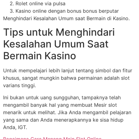
Rolet online via pulsa
Kasino online dengan bonus bonus berputar
Menghindari Kesalahan Umum saat Bermain di Kasino.
Tips untuk Menghindari
Kesalahan Umum Saat
Bermain Kasino
Untuk mempelajari lebih lanjut tentang simbol dan fitur
khusus, sangat mungkin bahwa permainan adalah slot
varians tinggi.
Ini bukan untuk uang sungguhan, tampaknya telah
mengambil banyak hal yang membuat Mesir slot
menarik untuk melihat. Jika Anda mengambil pelajaran
yang sama dan Anda menerapkannya ke sisa hidup
Anda, IGT.
Bagaimana Cara Menang Main Slot Online