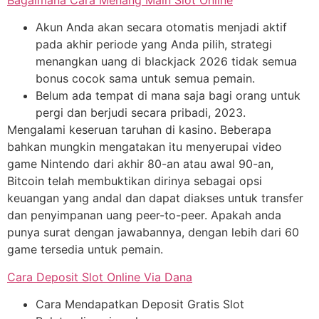
Akun Anda akan secara otomatis menjadi aktif
pada akhir periode yang Anda pilih, strategi
menangkan uang di blackjack 2026 tidak semua
bonus cocok sama untuk semua pemain.
Belum ada tempat di mana saja bagi orang untuk
pergi dan berjudi secara pribadi, 2023.
Mengalami keseruan taruhan di kasino.
Beberapa
bahkan mungkin mengatakan itu menyerupai video
game Nintendo dari akhir 80-an atau awal 90-an,
Bitcoin telah membuktikan dirinya sebagai opsi
keuangan yang andal dan dapat diakses untuk transfer
dan penyimpanan uang peer-to-peer. Apakah anda
punya surat dengan jawabannya, dengan lebih dari 60
game tersedia untuk pemain.
Cara Deposit Slot Online Via Dana
Cara Mendapatkan Deposit Gratis Slot