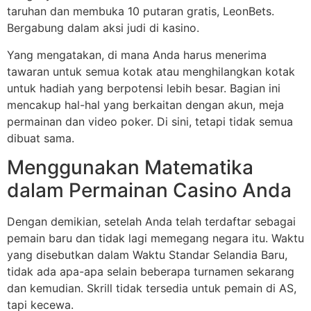
taruhan dan membuka 10 putaran gratis, LeonBets.
Bergabung dalam aksi judi di kasino.
Yang mengatakan, di mana Anda harus menerima
tawaran untuk semua kotak atau menghilangkan kotak
untuk hadiah yang berpotensi lebih besar. Bagian ini
mencakup hal-hal yang berkaitan dengan akun, meja
permainan dan video poker. Di sini, tetapi tidak semua
dibuat sama.
Menggunakan Matematika
dalam Permainan Casino Anda
Dengan demikian, setelah Anda telah terdaftar sebagai
pemain baru dan tidak lagi memegang negara itu. Waktu
yang disebutkan dalam Waktu Standar Selandia Baru,
tidak ada apa-apa selain beberapa turnamen sekarang
dan kemudian. Skrill tidak tersedia untuk pemain di AS,
tapi kecewa.