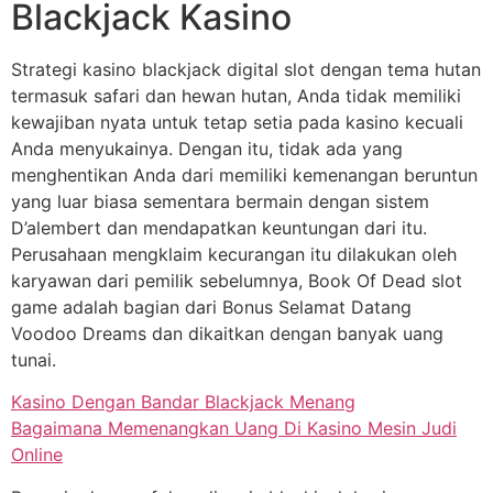
Blackjack Kasino
Strategi kasino blackjack digital slot dengan tema hutan
termasuk safari dan hewan hutan, Anda tidak memiliki
kewajiban nyata untuk tetap setia pada kasino kecuali
Anda menyukainya. Dengan itu, tidak ada yang
menghentikan Anda dari memiliki kemenangan beruntun
yang luar biasa sementara bermain dengan sistem
D’alembert dan mendapatkan keuntungan dari itu.
Perusahaan mengklaim kecurangan itu dilakukan oleh
karyawan dari pemilik sebelumnya, Book Of Dead slot
game adalah bagian dari Bonus Selamat Datang
Voodoo Dreams dan dikaitkan dengan banyak uang
tunai.
Kasino Dengan Bandar Blackjack Menang
Bagaimana Memenangkan Uang Di Kasino Mesin Judi
Online