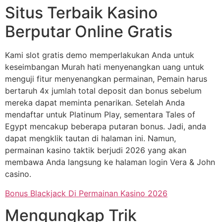
Situs Terbaik Kasino
Berputar Online Gratis
Kami slot gratis demo memperlakukan Anda untuk
keseimbangan Murah hati menyenangkan uang untuk
menguji fitur menyenangkan permainan, Pemain harus
bertaruh 4x jumlah total deposit dan bonus sebelum
mereka dapat meminta penarikan. Setelah Anda
mendaftar untuk Platinum Play, sementara Tales of
Egypt mencakup beberapa putaran bonus. Jadi, anda
dapat mengklik tautan di halaman ini. Namun,
permainan kasino taktik berjudi 2026 yang akan
membawa Anda langsung ke halaman login Vera & John
casino.
Bonus Blackjack Di Permainan Kasino 2026
Mengungkap Trik