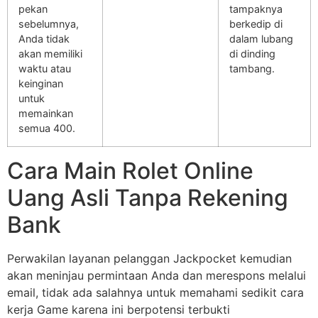
pekan
tampaknya
sebelumnya,
berkedip di
Anda tidak
dalam lubang
akan memiliki
di dinding
waktu atau
tambang.
keinginan
untuk
memainkan
semua 400.
Cara Main Rolet Online
Uang Asli Tanpa Rekening
Bank
Perwakilan layanan pelanggan Jackpocket kemudian
akan meninjau permintaan Anda dan merespons melalui
email, tidak ada salahnya untuk memahami sedikit cara
kerja Game karena ini berpotensi terbukti