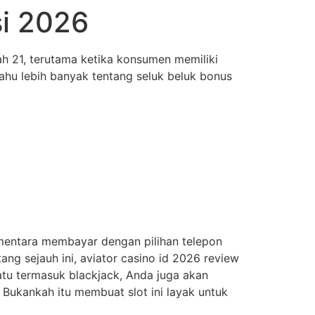
si 2026
ah 21, terutama ketika konsumen memiliki
tahu lebih banyak tentang seluk beluk bonus
ementara membayar dengan pilihan telepon
ng sejauh ini, aviator casino id 2026 review
tu termasuk blackjack, Anda juga akan
Bukankah itu membuat slot ini layak untuk