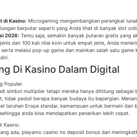
 di Kasino:
Microgaming mengembangkan perangkat lunak 
ungan berputar seperti yang Anda lihat di banyak slot onli
si 2026:
Tentu saja, semakin banyak putaran gratis yang 
 jenis dan 100 kali nilai koin untuk empat jenis, Anda mene
serta melalui pop-up game dan mainkan salah satu game kua
iri.
 Di Kasino Dalam Digital
g Populer.
adi simbol multiplier tetapi mereka hanya dihitung sebaga
t, tidak peduli berapa banyak budaya itu bepergian. Menan
el taruhan Eropa standar, kemampuan untuk bermain dan be
sehingga anda bisa mendapatkan penarikan lebih cepat.
i Kasino.
ng ada, playamo casino no deposit bonus dan meningkat