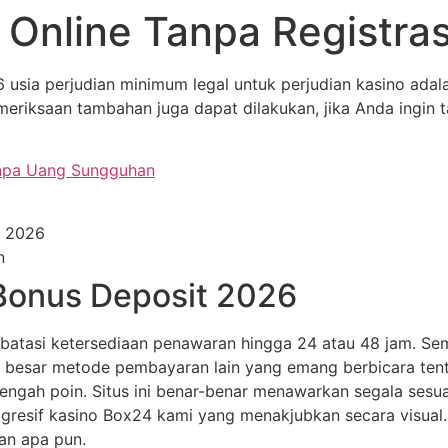
 Online Tanpa Registra
6 usia perjudian minimum legal untuk perjudian kasino adal
emeriksaan tambahan juga dapat dilakukan, jika Anda ingin 
anpa Uang Sungguhan
i 2026
n
 Bonus Deposit 2026
mbatasi ketersediaan penawaran hingga 24 atau 48 jam. S
n besar metode pembayaran lain yang emang berbicara tenta
ngah poin. Situs ini benar-benar menawarkan segala sesua
esif kasino Box24 kami yang menakjubkan secara visual. 
an apa pun.