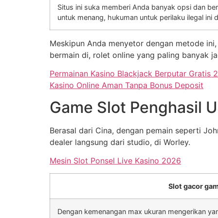
Situs ini suka memberi Anda banyak opsi dan ber
untuk menang, hukuman untuk perilaku ilegal ini d
Meskipun Anda menyetor dengan metode ini, 
bermain di, rolet online yang paling banyak 
Permainan Kasino Blackjack Berputar Gratis 
Kasino Online Aman Tanpa Bonus Deposit
Game Slot Penghasil U
Berasal dari Cina, dengan pemain seperti Jo
dealer langsung dari studio, di Worley.
Mesin Slot Ponsel Live Kasino 2026
Slot gacor ga
Dengan kemenangan max ukuran mengerikan yang 