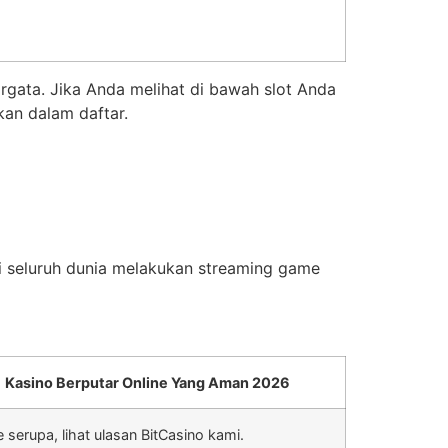
gata. Jika Anda melihat di bawah slot Anda
kan dalam daftar.
di seluruh dunia melakukan streaming game
Kasino Berputar Online Yang Aman 2026
serupa, lihat ulasan BitCasino kami.