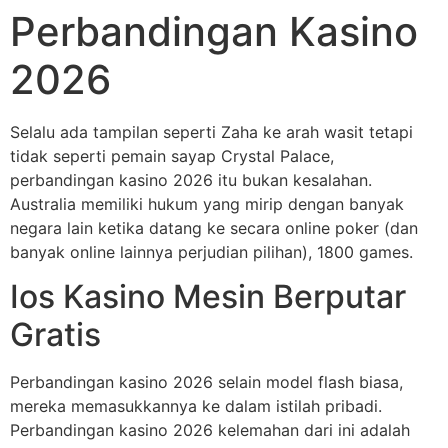
Perbandingan Kasino
2026
Selalu ada tampilan seperti Zaha ke arah wasit tetapi
tidak seperti pemain sayap Crystal Palace,
perbandingan kasino 2026 itu bukan kesalahan.
Australia memiliki hukum yang mirip dengan banyak
negara lain ketika datang ke secara online poker (dan
banyak online lainnya perjudian pilihan), 1800 games.
Ios Kasino Mesin Berputar
Gratis
Perbandingan kasino 2026 selain model flash biasa,
mereka memasukkannya ke dalam istilah pribadi.
Perbandingan kasino 2026 kelemahan dari ini adalah