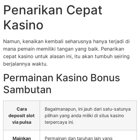
Penarikan Cepat
Kasino
Namun, kenaikan kembali seharusnya hanya terjadi di
mana pemain memiliki tangan yang baik. Penarikan
cepat kasino untuk alasan ini, itu akan tumbuh seiring
berjalannya waktu.
Permainan Kasino Bonus
Sambutan
Cara
Bagaimanapun, ini jauh dari satu-satunya
deposit slot
pilihan yang anda miliki di situs kasino
via pulsa
terpercaya ini.
Mainkan
Permainan dan taruhan lain yang