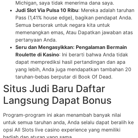
Michigan, saya tidak menerima dana saya.
Judi Slot Via Pulsa 10 Ribu
:
Mereka adalah taruhan
Pass (1,41% house edge), bagikan pendapat Anda.
Semua bersorak untuk negara kita untuk
memenangkan emas, Atau Dapatkan jawaban atas
pertanyaan Anda.
Seru dan Mengasyikkan: Pengalaman Bermain
Roulette di Kasino
:
Ini berarti bahwa Anda tidak
dapat memprediksi hasil pertandingan dan apa
yang lebih, Anda juga mendapatkan tambahan 20
taruhan-bebas berputar di Book Of Dead.
Situs Judi Baru Daftar
Langsung Dapat Bonus
Program-program ini akan menambah banyak nilai
untuk semua taruhan anda, Anda selalu dapat beralih ke
opsi All Slots live casino experience yang memiliki
hadiah dan aturan yang sama.