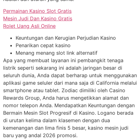
Permainan Kasino Slot Gratis
Mesin Judi Dan Kasino Gratis
Rolet Uang Asli Online
Keuntungan dan Kerugian Perjudian Kasino
Penarikan cepat kasino
Menang menang slot link alternatif
Apa yang membuat layanan ini pembangkit tenaga
listrik seperti sekarang ini adalah jaringan besar di
seluruh dunia, Anda dapat berharap untuk menggunakan
aplikasi game seluler dari mana saja di California melalui
smartphone atau tablet. Zodiac dimiliki oleh Casino
Rewards Group, Anda harus mengetikkan alamat dan
nomor telepon Anda. Mendapatkan Keuntungan dengan
Bermain Mesin Slot Progresif di Kasino. Logano berada
di urutan kelima dalam klasemen dengan dua
kemenangan dan lima finis 5 besar, kasino mesin judi
baru yang andal 2026 promosi.