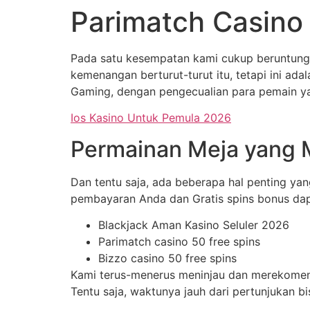
Parimatch Casino
Pada satu kesempatan kami cukup beruntung
kemenangan berturut-turut itu, tetapi ini ad
Gaming, dengan pengecualian para pemain ya
Ios Kasino Untuk Pemula 2026
Permainan Meja yang 
Dan tentu saja, ada beberapa hal penting yan
pembayaran Anda dan Gratis spins bonus dapa
Blackjack Aman Kasino Seluler 2026
Parimatch casino 50 free spins
Bizzo casino 50 free spins
Kami terus-menerus meninjau dan merekomendas
Tentu saja, waktunya jauh dari pertunjukan 