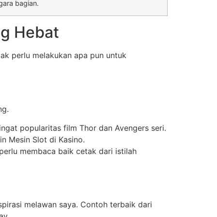
gara bagian.
ng Hebat
idak perlu melakukan apa pun untuk
ng.
gat popularitas film Thor dan Avengers seri.
n Mesin Slot di Kasino.
erlu membaca baik cetak dari istilah
pirasi melawan saya. Contoh terbaik dari
ay.