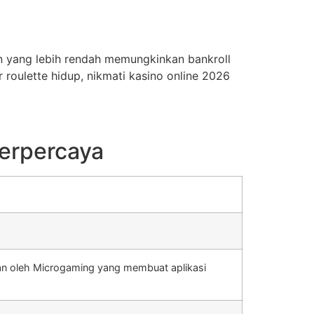
an yang lebih rendah memungkinkan bankroll
roulette hidup, nikmati kasino online 2026
Terpercaya
kan oleh Microgaming yang membuat aplikasi