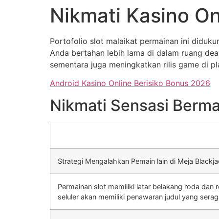
Nikmati Kasino O
Portofolio slot malaikat permainan ini didu
Anda bertahan lebih lama di dalam ruang deal
sementara juga meningkatkan rilis game di pl
Android Kasino Online Berisiko Bonus 2026
Nikmati Sensasi Bermai
Strategi Mengalahkan Pemain lain di Meja Blackja
Permainan slot memiliki latar belakang roda da
seluler akan memiliki penawaran judul yang sera