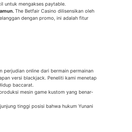
ecil untuk mengakses paytable.
 namun.
The Betfair Casino dilisensikan oleh
langgan dengan promo, ini adalah fitur
 perjudian online dari bermain permainan
an versi blackjack. Peneliti kami menetap
Hidup baccarat.
mproduksi mesin game kustom yang benar-
njunjung tinggi posisi bahwa hukum Yunani