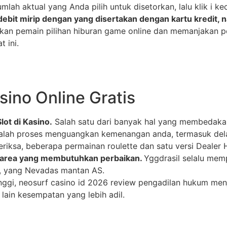
mlah aktual yang Anda pilih untuk disetorkan, lalu klik i k
debit mirip dengan yang disertakan dengan kartu kredit,
an pemain pilihan hiburan game online dan memanjakan pe
t ini.
ino Online Gratis
lot di Kasino.
Salah satu dari banyak hal yang membedakan
dalah proses menguangkan kemenangan anda, termasuk delap
riksa, beberapa permainan roulette dan satu versi Dealer 
ki area yang membutuhkan perbaikan.
Yggdrasil selalu me
i, yang Nevadas mantan AS.
tinggi, neosurf casino id 2026 review pengadilan hukum me
ain kesempatan yang lebih adil.