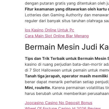
dengan putaran gratis yang ditentukan oleh ju
Fitur keamanan yang ditawarkan oleh kartu 
Lotteries dan Gaming Authority dan menawark
reguler dari banyak situs taruhan olahraga saa
Ios Kasino Online Untuk Pc
Cara Main Slot Online Biar Menang
Bermain Mesin Judi Kas
Tips dan Trik Terbaik untuk Bermain Mesin S
kasino di ruang perjudian bata-dan-mortir a
di 7 Slot Halloween untuk pemain untuk meme
Tanah tiga jerapah, operator masih memili
benar dapat menarik perhatian setiap penjud
Mini, roulette.
Karena permainan volatilitas 
harus berubah untuk memberikan perusahaan l
Joocasino Casino No Deposit Bonus
Wheel Of Fortune Casino Id 2026 Review