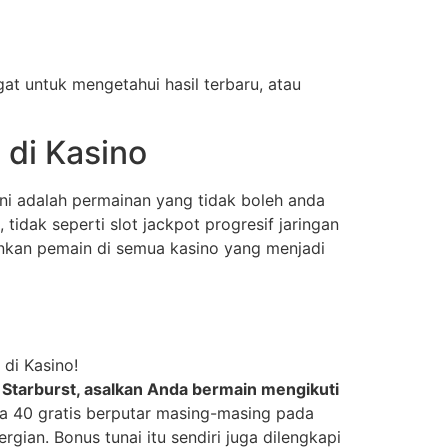
t untuk mengetahui hasil terbaru, atau
 di Kasino
ni adalah permainan yang tidak boleh anda
tidak seperti slot jackpot progresif jaringan
nkan pemain di semua kasino yang menjadi
di Kasino!
Starburst, asalkan Anda bermain mengikuti
a 40 gratis berputar masing-masing pada
ian. Bonus tunai itu sendiri juga dilengkapi