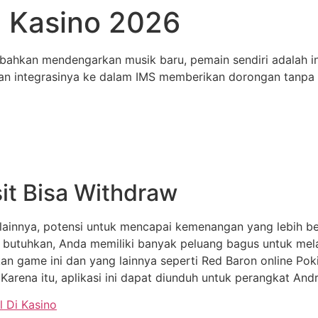
l Kasino 2026
bahkan mendengarkan musik baru, pemain sendiri adalah int
ngan integrasinya ke dalam IMS memberikan dorongan tanpa
it Bisa Withdraw
ainnya, potensi untuk mencapai kemenangan yang lebih be
 butuhkan, Anda memiliki banyak peluang bagus untuk mel
 game ini dan yang lainnya seperti Red Baron online Pok
Karena itu, aplikasi ini dapat diunduh untuk perangkat And
 Di Kasino