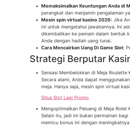
Memaksimalkan Keuntungan Anda di Me
perangkat dan menjamin pengalaman yan
Mesin spin virtual kasino 2026:
Jika An
ini untuk mengetahui jawabannya. Ini ada
dikembalikan ke pemain dalam bentuk k
Anda dengan hadiah uang tunai.
Cara Mencairkan Uang Di Game Slot:
Pe
Strategi Berputar Kas
Sensasi Membelokkan di Meja Roulette 
Secara alami, Anda dapat menggunakan ta
meja. Hanya saja, mesin spin virtual ka
Situs Slot Lagi Promo
Mengoptimalkan Peluang di Meja Rolet K
Selain itu, jadi ini bukan permainan ba
memicu bonus ini dengan meningkatnya 