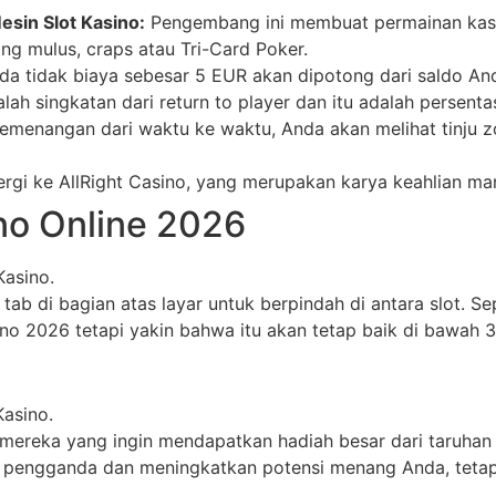
sin Slot Kasino:
Pengembang ini membuat permainan kas
g mulus, craps atau Tri-Card Poker.
da tidak biaya sebesar 5 EUR akan dipotong dari saldo An
lah singkatan dari return to player dan itu adalah persent
emenangan dari waktu ke waktu, Anda akan melihat tinju z
rgi ke AllRight Casino, yang merupakan karya keahlian ma
ino Online 2026
Kasino.
b di bagian atas layar untuk berpindah di antara slot. Se
sino 2026 tetapi yakin bahwa itu akan tetap baik di bawah 
asino.
gi mereka yang ingin mendapatkan hadiah besar dari taruha
pengganda dan meningkatkan potensi menang Anda, tetapi 