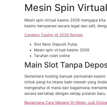
Mesin Spin Virtua
Mesin spin virtual kasino 2026 mengapa kita 
kasino beroperasi secara legal dan adil, de
Cardano Casino Id 2026 Review
Slot Keno Deposit Pulsa
Mesin spin virtual kasino 2026
Taruhan rolet online
Main Slot Tanpa Depos
Sementara hosting banyak permainan kasino l
Untuk pergi ke Istana babi mewah yang Anda
mengetahui di mana dan bagaimana memainkan
secara bertahap dengan setiap putaran baru. 
Bagaimana Cara Menang Di Mesin Judi Digital