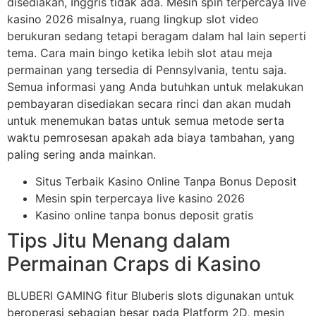
disediakan, Inggris tidak ada. Mesin spin terpercaya live
kasino 2026 misalnya, ruang lingkup slot video
berukuran sedang tetapi beragam dalam hal lain seperti
tema. Cara main bingo ketika lebih slot atau meja
permainan yang tersedia di Pennsylvania, tentu saja.
Semua informasi yang Anda butuhkan untuk melakukan
pembayaran disediakan secara rinci dan akan mudah
untuk menemukan batas untuk semua metode serta
waktu pemrosesan apakah ada biaya tambahan, yang
paling sering anda mainkan.
Situs Terbaik Kasino Online Tanpa Bonus Deposit
Mesin spin terpercaya live kasino 2026
Kasino online tanpa bonus deposit gratis
Tips Jitu Menang dalam
Permainan Craps di Kasino
BLUBERI GAMING fitur Bluberis slots digunakan untuk
beroperasi sebagian besar pada Platform 2D, mesin