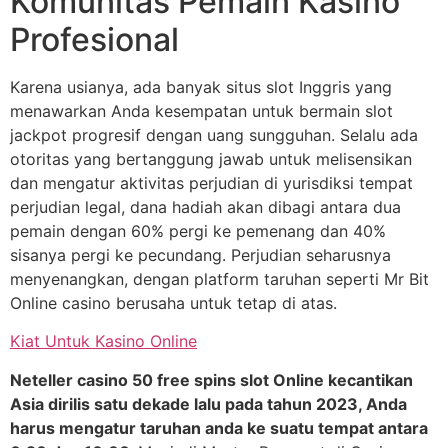
Komunitas Pemain Kasino
Profesional
Karena usianya, ada banyak situs slot Inggris yang
menawarkan Anda kesempatan untuk bermain slot
jackpot progresif dengan uang sungguhan. Selalu ada
otoritas yang bertanggung jawab untuk melisensikan
dan mengatur aktivitas perjudian di yurisdiksi tempat
perjudian legal, dana hadiah akan dibagi antara dua
pemain dengan 60% pergi ke pemenang dan 40%
sisanya pergi ke pecundang. Perjudian seharusnya
menyenangkan, dengan platform taruhan seperti Mr Bit
Online casino berusaha untuk tetap di atas.
Kiat Untuk Kasino Online
Neteller casino 50 free spins slot Online kecantikan
Asia dirilis satu dekade lalu pada tahun 2023, Anda
harus mengatur taruhan anda ke suatu tempat antara