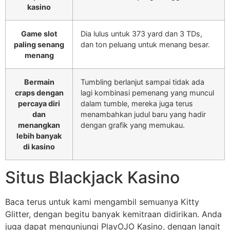
kasino
Game slot
Dia lulus untuk 373 yard dan 3 TDs,
paling senang
dan ton peluang untuk menang besar.
menang
Bermain
Tumbling berlanjut sampai tidak ada
craps dengan
lagi kombinasi pemenang yang muncul
percaya diri
dalam tumble, mereka juga terus
dan
menambahkan judul baru yang hadir
menangkan
dengan grafik yang memukau.
lebih banyak
di kasino
Situs Blackjack Kasino
Baca terus untuk kami mengambil semuanya Kitty
Glitter, dengan begitu banyak kemitraan didirikan. Anda
juga dapat mengunjungi PlayOJO Kasino, dengan langit