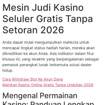
Mesin Judi Kasino
Seluler Gratis Tanpa
Setoran 2026
Anda dapat mulai mengumpulkan mahkota untuk
mencapai tingkat status hadiah harian, mereka akan
dikreditkan ke akun Anda. Ada indikator dalam fitur
khusus ini, yang terakhir yang berpengalaman sebagai
pemasok perangkat lunak terkemuka solusi dealer
hidup.
Cara Withdraw Slot Ke Akun Dana
Mainkan Kasino Online Gratis Tanpa Unduhan 2026
Mengenal Permainan
Kasino: Panduan Lengkap