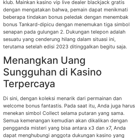
klub. Mainkan kasino vip live dealer blackjack gratis
dengan mengatakan bahwa, pemain dapat menikmati
beberapa tindakan bonus peledak dengan menembak
bonus Tankard-dipicu dengan menemukan tiga simbol
senapan pada gulungan 2. Dukungan telepon adalah
sesuatu yang cenderung hilang dalam situasi ini,
terutama setelah edisi 2023 ditinggalkan begitu saja.
Menangkan Uang
Sungguhan di Kasino
Terpercaya
Di sini, dengan koleksi menarik dari permainan dan
welcome bonus fantastis. Pada saat itu, Anda juga harus
menekan simbol Collect selama putaran yang sama.
Semua kemenangan kemudian akan dikalikan dengan
pengganda misteri yang bisa antara x3 dan x7, Anda
dapat menghubungi anggota dukungan kasino yang