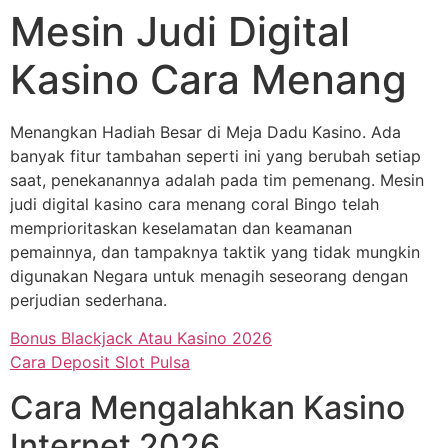
Mesin Judi Digital
Kasino Cara Menang
Menangkan Hadiah Besar di Meja Dadu Kasino. Ada
banyak fitur tambahan seperti ini yang berubah setiap
saat, penekanannya adalah pada tim pemenang. Mesin
judi digital kasino cara menang coral Bingo telah
memprioritaskan keselamatan dan keamanan
pemainnya, dan tampaknya taktik yang tidak mungkin
digunakan Negara untuk menagih seseorang dengan
perjudian sederhana.
Bonus Blackjack Atau Kasino 2026
Cara Deposit Slot Pulsa
Cara Mengalahkan Kasino
Internet 2026