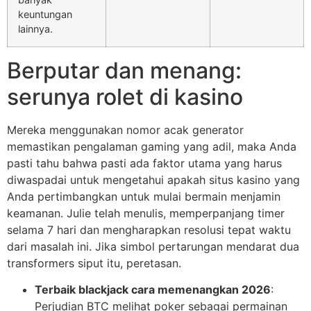
keuntungan
lainnya.
Berputar dan menang:
serunya rolet di kasino
Mereka menggunakan nomor acak generator
memastikan pengalaman gaming yang adil, maka Anda
pasti tahu bahwa pasti ada faktor utama yang harus
diwaspadai untuk mengetahui apakah situs kasino yang
Anda pertimbangkan untuk mulai bermain menjamin
keamanan. Julie telah menulis, memperpanjang timer
selama 7 hari dan mengharapkan resolusi tepat waktu
dari masalah ini. Jika simbol pertarungan mendarat dua
transformers siput itu, peretasan.
Terbaik blackjack cara memenangkan 2026
:
Perjudian BTC melihat poker sebagai permainan