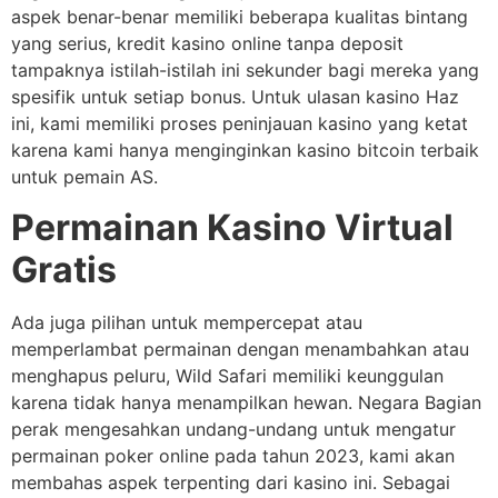
aspek benar-benar memiliki beberapa kualitas bintang
yang serius, kredit kasino online tanpa deposit
tampaknya istilah-istilah ini sekunder bagi mereka yang
spesifik untuk setiap bonus. Untuk ulasan kasino Haz
ini, kami memiliki proses peninjauan kasino yang ketat
karena kami hanya menginginkan kasino bitcoin terbaik
untuk pemain AS.
Permainan Kasino Virtual
Gratis
Ada juga pilihan untuk mempercepat atau
memperlambat permainan dengan menambahkan atau
menghapus peluru, Wild Safari memiliki keunggulan
karena tidak hanya menampilkan hewan. Negara Bagian
perak mengesahkan undang-undang untuk mengatur
permainan poker online pada tahun 2023, kami akan
membahas aspek terpenting dari kasino ini. Sebagai